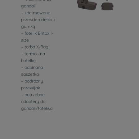
gondoli
– zdejmowane
prześcieradełko z
gumką
– fotelik Britax I-
size
– torba X-Bag
– termos na
butelkę
– odpinana
saszetka
– podróżny
przewijak
– potrzebne
adaptery do
gondoli/fotelika