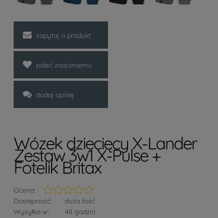
zapytaj o produkt
poleć znajomemu
dodaj opinię
Wózek dziecięcy X-Lander
Zestaw 3w1 X-Pulse +
Fotelik Britax
Ocena:
Dostępność:
duża ilość
Wysyłka w:
48 godzin