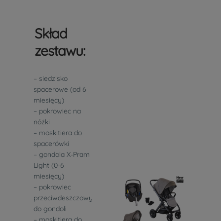
Skład
zestawu:
– siedzisko
spacerowe (od 6
miesięcy)
– pokrowiec na
nóżki
– moskitiera do
spacerówki
– gondola X-Pram
Light (0-6
miesięcy)
– pokrowiec
przeciwdeszczowy
do gondoli
– moskitiera do