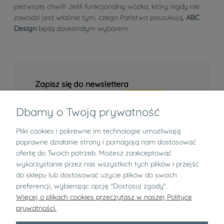
pierwszej chwili! Jeśli funkcjonalny wózka, który nigdy nie
zawodzi jest właśnie tym, czego Państwo poszukują,
ABC
Design
będą doskonałym wyborem.
Zapisz się do newslettera
Dbamy o Twoją prywatność
Pliki cookies i pokrewne im technologie umożliwiają
Informacje
poprawne działanie strony i pomagają nam dostosować
ofertę do Twoich potrzeb. Możesz zaakceptować
Zwroty i reklamacje
wykorzystanie przez nas wszystkich tych plików i przejść
do sklepu lub dostosować użycie plików do swoich
preferencji, wybierając opcję "Dostosuj zgody".
O nas
Więcej o plikach cookies przeczytasz w naszej Polityce
prywatności.
pokaż pełną wersję strony