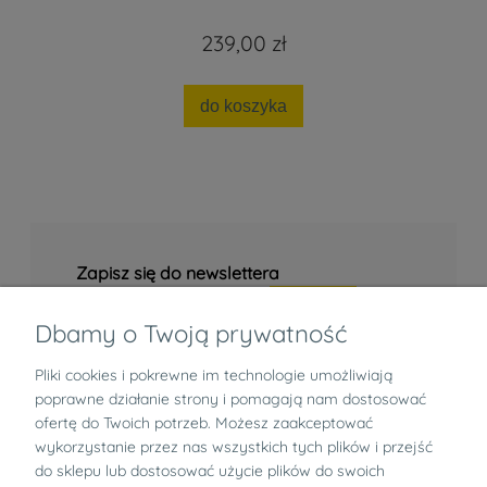
239,00 zł
do koszyka
Zapisz się do newslettera
Dbamy o Twoją prywatność
Pliki cookies i pokrewne im technologie umożliwiają
Informacje
poprawne działanie strony i pomagają nam dostosować
ofertę do Twoich potrzeb. Możesz zaakceptować
Zwroty i reklamacje
wykorzystanie przez nas wszystkich tych plików i przejść
do sklepu lub dostosować użycie plików do swoich