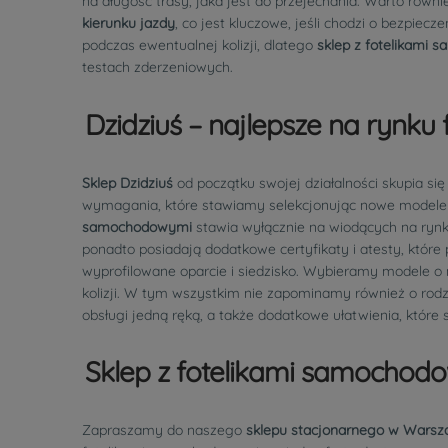
na długość trasy, jaka jest do przejechania. Warto rów
kierunku jazdy
, co jest kluczowe, jeśli chodzi o bezpie
podczas ewentualnej kolizji, dlatego
sklep z fotelikami
testach zderzeniowych.
Dzidziuś – najlepsze na rynku f
Sklep Dzidziuś
od początku swojej działalności skupia si
wymagania, które stawiamy selekcjonując nowe modele 
samochodowymi
stawia wyłącznie na wiodących na rynk
ponadto posiadają dodatkowe certyfikaty i atesty, któr
wyprofilowane oparcie i siedzisko. Wybieramy modele o 
kolizji. W tym wszystkim nie zapominamy również o rodz
obsługi jedną ręką, a także dodatkowe ułatwienia, które s
Sklep z fotelikami samochod
Zapraszamy do naszego
sklepu stacjonarnego w Warsz