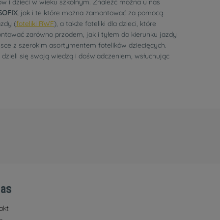
w i dzieci w wieku szkolnym. Znaleźć można u nas
SOFIX
, jak i te które można zamontować za pomocą
zdy (
foteliki RWF
), a także foteliki dla dzieci, które
ontować zarówno przodem, jak i tyłem do kierunku jazdy
ejsce z szerokim asortymentem fotelików dziecięcych.
 dzieli się swoją wiedzą i doświadczeniem, wsłuchując
nas
akt