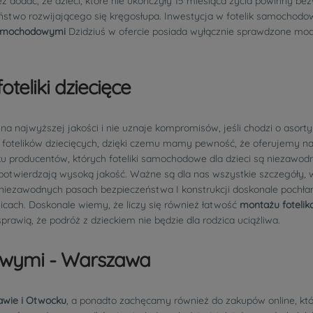
nież dodać, że dzieci, które nie ukończyły 15 miesiąca życia powinny
czeństwo rozwijającego się kręgosłupa. Inwestycja w fotelik samochod
 samochodowymi
Dzidziuś w ofercie posiada wyłącznie sprawdzone mode
oteliki dziecięce
ę na najwyższej jakości i nie uznaje kompromisów, jeśli chodzi o aso
fotelików dziecięcych, dzięki czemu mamy pewność, że oferujemy na
u producentów, których foteliki samochodowe dla dzieci są niezawod
e potwierdzają wysoką jakość. Ważne są dla nas wszystkie szczegóły,
niezawodnych pasach bezpieczeństwa I konstrukcji doskonale pochłania
icach. Doskonale wiemy, że liczy się również łatwość
montażu foteli
prawią, że podróż z dzieckiem nie będzie dla rodzica uciążliwa.
owymi - Warszawa
awie i Otwocku
, a ponadto zachęcamy również do zakupów online, które