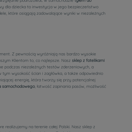
 bezwzględnie podróżować w samochodzie
tyłem do
owy dla dziecka to inwestycja w jego bezpieczeństwo
le, które osiągają zadowalające wyniki w niezależnych
rtyment. Z pewnością wyróżniają nas bardzo wysokie
szym Klientom to, co najlepsze. Nasz
sklep z fotelikami
ne podczas niezależnych testów zderzeniowych, a
 w tym wysokość ścian i zagłówka, a także odpowiednio
jącej energię, która tworzy się przy potencjalnej
ka samochodowego
, łatwość zapinania pasów, możliwość
 realizujemy na terenie całej Polski. Nasz sklep z