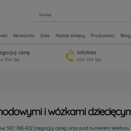
wki
Akcesoria
Sale
Nasze sklepy
Producenci
Blog
egocjuj cenę
Infolinia
4 794 186
694 794 186
chodowymi i wózkami dziecięcym
w: 507 788 422
(negocjuj cenę)
oraz pod numerem telefonu 22 