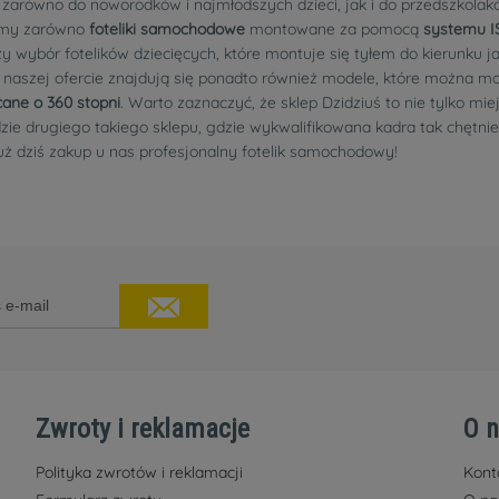
arówno do noworodków i najmłodszych dzieci, jak i do przedszkolakó
jemy zarówno
foteliki samochodowe
montowane za pomocą
systemu I
bór fotelików dziecięcych, które montuje się tyłem do kierunku ja
 naszej ofercie znajdują się ponadto również modele, które można m
ane o 360 stopni
. Warto zaznaczyć, że sklep Dzidziuś to nie tylko mi
zie drugiego takiego sklepu, gdzie wykwalifikowana kadra tak chętnie
 już dziś zakup u nas profesjonalny fotelik samochodowy!
Zwroty i reklamacje
O 
Polityka zwrotów i reklamacji
Kont