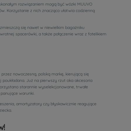
, doskonałym rozwiązaniem mogą być wózki MUUVO
w. Korzystanie z nich znacząco ułatwia codzienną
 zmieszczą się nawet w niewielkim bagażniku
otnej spacerówki, a także połączenie wraz z fotelikiem
przez nowoczesną, polską markę, kierującą się
j poukładana. Już na pierwszy rzut oka akcesoria
korzystano starannie wyselekcjonowane, trwałe
panujące warunki.
ieszenia, amortyzatory czy błyskawicznie reagujące
ziecka.
w!