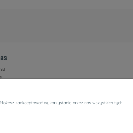
nas
akt
s
b. Możesz zaakceptować wykorzystanie przez nas wszystkich tych