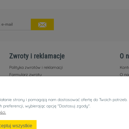
Zwroty i reklamacje
O 
Polityka zwrotów i reklamacji
Kont
Formularz zwrotu
O na
Formularz reklamacji
działanie strony i pomagają nam dostosować ofertę do Twoich potrze
h preferencji, wybierając opcję "Dostosuj zgody".
ści.
eptuj wszystkie