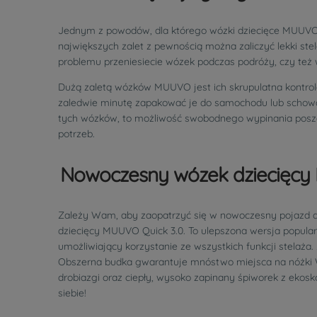
Jednym z powodów, dla którego wózki dziecięce MUUVO c
największych zalet z pewnością można zaliczyć lekki s
problemu przeniesiecie wózek podczas podróży, czy też 
Dużą zaletą wózków MUUVO jest ich skrupulatna kontrol
zaledwie minutę zapakować je do samochodu lub schować
tych wózków, to możliwość swobodnego wypinania poszc
potrzeb.
Nowoczesny wózek dziecięcy 
Zależy Wam, aby zaopatrzyć się w nowoczesny pojazd dl
dziecięcy MUUVO Quick 3.0. To ulepszona wersja popular
umożliwiający korzystanie ze wszystkich funkcji stelaż
Obszerna budka gwarantuje mnóstwo miejsca na nóżki Wa
drobiazgi oraz ciepły, wysoko zapinany śpiworek z eko
siebie!