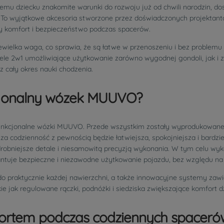
ojemu dziecku znakomite warunki do rozwoju już od chwili narodzin
To wyjątkowe akcesoria stworzone przez doświadczonych projektantó
 komfort i bezpieczeństwo podczas spacerów.
ewielka waga, co sprawia, że są łatwe w przenoszeniu i bez problemu
 2w1 umożliwiające użytkowanie zarówno wygodnej gondoli, jak i zwr
 cały okres nauki chodzenia.
cjonalny wózek MUUVO?
 funkcjonalne wózki MUUVO. Przede wszystkim zostały wyprodukowane 
 codzienność z pewnością będzie łatwiejsza, spokojniejsza i bardzie
drobniejsze detale i niesamowitą precyzją wykonania. W tym celu wy
tuje bezpieczne i niezawodne użytkowanie pojazdu, bez względu na 
 do praktycznie każdej nawierzchni, a także innowacyjne systemy zaw
 jak regulowane rączki, podnóżki i siedziska zwiększające komfort d
fortem podczas codziennych spaceró