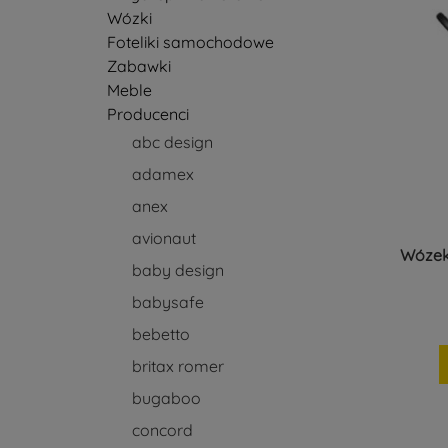
Wózki
Foteliki samochodowe
Zabawki
Meble
Producenci
abc design
adamex
anex
avionaut
Wózek 
baby design
babysafe
bebetto
britax romer
bugaboo
concord