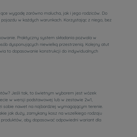
ące wygodę zarówno malucha, jak i jego rodziców. Do
 pojazdu w każdych warunkach. Korzystając z niego, bez
tkowanie. Praktyczny system składania pozwala w
b dysponujących niewielką przestrzenią. Kolejny atut
ia to dopasowanie konstrukcji do indywidualnych
ntów? Jeśli tak, to świetnym wyborem jest wózek
iecie w wersji podstawowej lub w zestawie 2w1,
dzi sobie nawet na najbardziej wymagającym terenie.
kie jak duży, zamykany kosz na wszelkiego rodzaju
h produktów, aby dopasować odpowiedni wariant dla