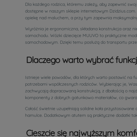
Dla każdego rodzica, któremu zależy, aby zapewnić sw
dostępne w naszym sklepie internetowym Dzidzius.com. 
opiekę nad maluchem, a przy tym zapewnia maksymalny
Wyróżnia je ergonomiczna, składana konstrukcja oraz ni
samochodu. Wózki dziecięce MUUVO to praktyczne modele
samochodowym. Dzięki temu posłużą do transportu przez
Dlaczego warto wybrać funk
Istnieje wiele powodów, dla których warto postawić na
potrzebami współczesnych rodziców. Wybierając je, Wasza
zachwycają dopracowaną konstrukcją, z dbałością o naj
komponenty z dobrych gatunkowo materiałów, co gwaran
Całość świetnie uzupełniają solidne koła przystosowane
hamulce. Dodatkowym atutem są praktyczne dodatki takie
Cieszcie się najwyższym kom