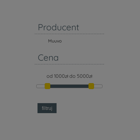
Producent
Muuvo
Cena
od
1000
do
5000
zł
zł
filtruj