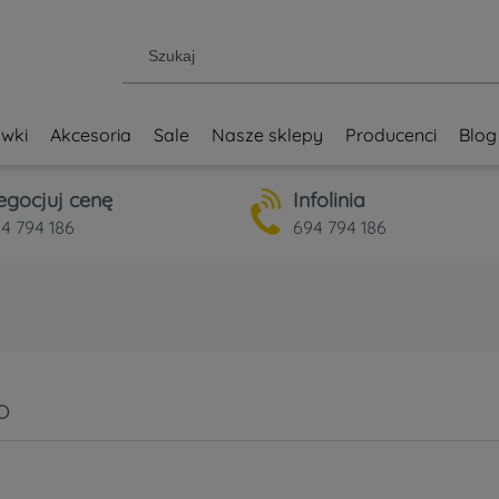
wki
Akcesoria
Sale
Nasze sklepy
Producenci
Blog
egocjuj cenę
Infolinia
4 794 186
694 794 186
o