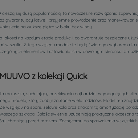
ieszą się dużą popularnością, to nowoczesne rozwiązania zapewniaj
telaż gwarantujący łatwe i przyjemne prowadzenie oraz manewrowanie
wniesiecie na wyższe piętro w bloku bez windy.
a jakości na każdym etapie produkcji, co gwarantuje bezpieczne uży
 w szafie. Z tego względu modele te będą świetnym wyborem dla osó
zególnych elementów i ustawiania ich w dowolnym kierunku. Umożliw
MUUVO z kolekcji Quick
a maluszka, spełniający oczekiwania najbardziej wymagających klie
nego modelu, który zdobył zaufanie wielu rodziców. Model ten znajdz
a. Ze względu na spore, żelowe koła oraz znakomitą amortyzację pora
szego szkraba. Całość świetnie uzupełniają praktyczne akcesoria ta
skóry, chroniący przed mrozem. Zachęcamy do sprawdzenia wszystkic