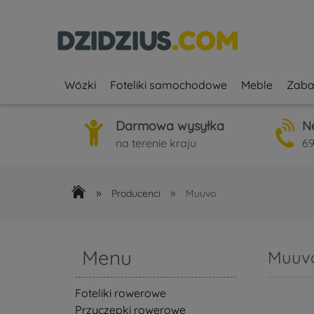
Wózki
Foteliki samochodowe
Meble
Zaba
Darmowa wysyłka
N
na terenie kraju
69
»
»
Producenci
Muuvo
Menu
Muuv
Foteliki rowerowe
Przyczepki rowerowe