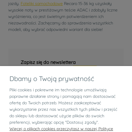
jazdy.
Foteliki samochodowe
Recaro 15-36 kg uzyskały
wysokie noty w prestiżowym teście ADAC i zdobyły liczne
wyróżnienia, co jest świetnym potwierdzeniem ich
niezawodności. Zachęcamy do sprawdzenia wszystkich
modeli, aby wybrać odpowiedni wariant dla siebie!
Zapisz się do newslettera
Dbamy o Twoją prywatność
Pliki cookies i pokrewne im technologie umożliwiają
Informacje
poprawne działanie strony i pomagają nam dostosować
ofertę do Twoich potrzeb. Możesz zaakceptować
Zwroty i reklamacje
wykorzystanie przez nas wszystkich tych plików i przejść
do sklepu lub dostosować użycie plików do swoich
preferencji, wybierając opcję "Dostosuj zgody".
O nas
Więcej o plikach cookies przeczytasz w naszej Polityce