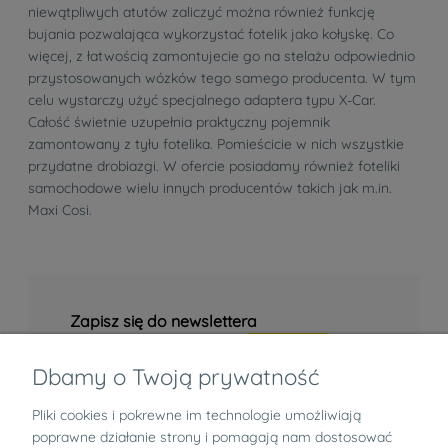
niewątpliwych atutów zaliczyć można również funkcję
bujania pozwalająca wykorzystać fotelik jako kołyskę. Co
więcej, z łatwością zamontujecie go na stelażu odpowiednio
przystosowanych wózków tego samego producenta. W tym
celu wystarczy użyć specjalnego adaptera typu X-Car.
Całość świetnie uzupełnia praktyczny pojemnik
zamontowany z tyłu fotelika. Pomieścicie w nich wszystkie
przydatne drobiazgi. W ofercie posiadamy również foteliki
samochodowe wielu innych producentów takich jak m.in.
Maxi Cosi.
Zapisz się do newslettera
Dbamy o Twoją prywatność
Pliki cookies i pokrewne im technologie umożliwiają
Informacje
poprawne działanie strony i pomagają nam dostosować