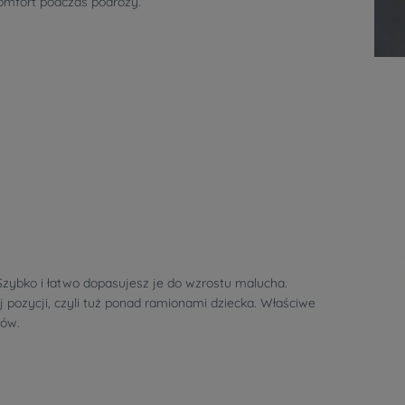
omfort podczas podróży.
Szybko i łatwo dopasujesz je do wzrostu malucha.
j pozycji, czyli tuż ponad ramionami dziecka. Właściwe
sów.