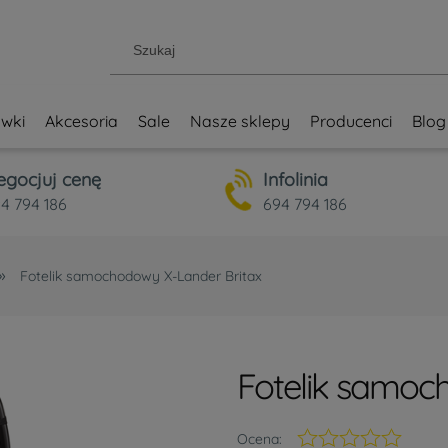
wki
Akcesoria
Sale
Nasze sklepy
Producenci
Blog
egocjuj cenę
Infolinia
4 794 186
694 794 186
»
Fotelik samochodowy X-Lander Britax
Fotelik samoc
Ocena: