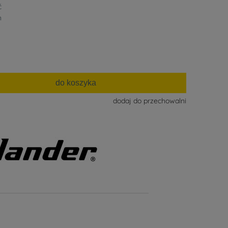
ć
n
do koszyka
dodaj do przechowalni