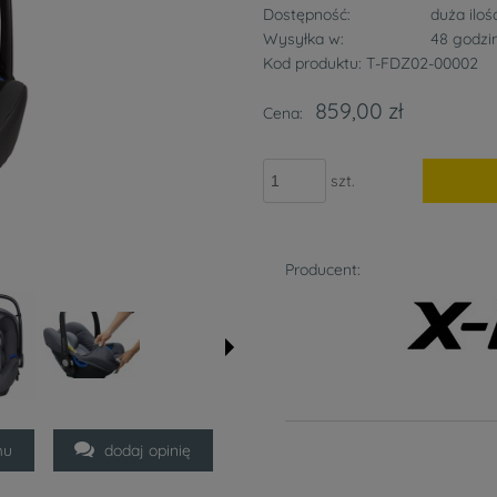
Dostępność:
duża iloś
Wysyłka w:
48 godzi
Kod produktu:
T-FDZ02-00002
859,00 zł
Cena:
szt.
Producent:
mu
dodaj opinię