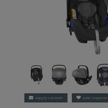
zapytaj o produkt
poleć znajome