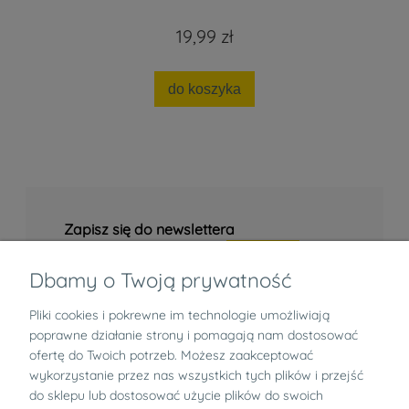
19,99 zł
do koszyka
Zapisz się do newslettera
Dbamy o Twoją prywatność
Pliki cookies i pokrewne im technologie umożliwiają
Informacje
poprawne działanie strony i pomagają nam dostosować
ofertę do Twoich potrzeb. Możesz zaakceptować
Zwroty i reklamacje
wykorzystanie przez nas wszystkich tych plików i przejść
do sklepu lub dostosować użycie plików do swoich