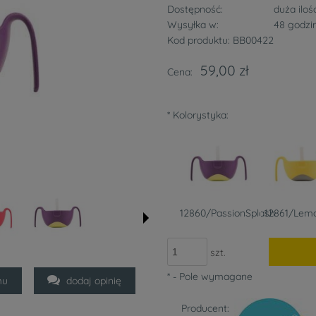
Dostępność:
duża iloś
Wysyłka w:
48 godzi
Kod produktu:
BB00422
59,00 zł
Cena:
*
Kolorystyka:
12860/PassionSplash
12861/Lem
szt.
*
- Pole wymagane
mu
dodaj opinię
Producent: