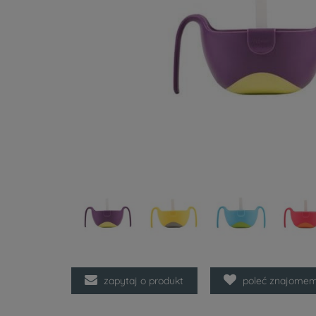
zapytaj o produkt
poleć znajome