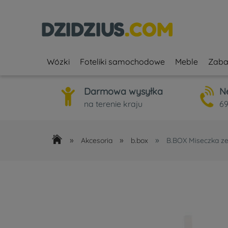
Wózki
Foteliki samochodowe
Meble
Zaba
Darmowa wysyłka
N
na terenie kraju
69
»
»
»
Akcesoria
b.box
B.BOX Miseczka z