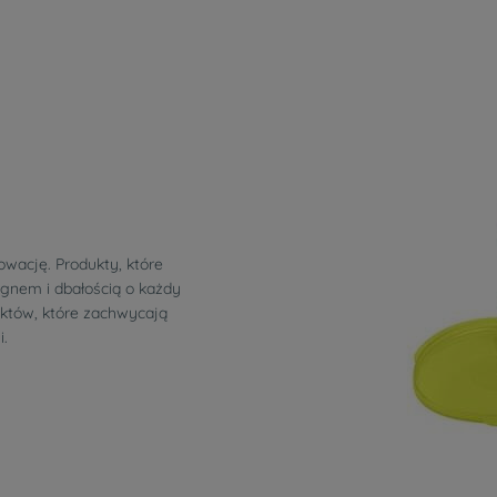
owację. Produkty, które
ignem i dbałością o każdy
uktów, które zachwycają
.