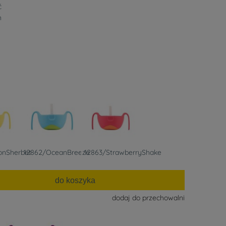
ć
n
onSherbet
12862/OceanBreeze
12863/StrawberryShake
do koszyka
dodaj do przechowalni