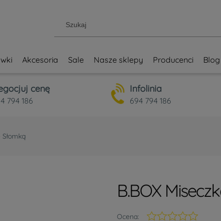
wki
Akcesoria
Sale
Nasze sklepy
Producenci
Blog
egocjuj cenę
Infolinia
4 794 186
694 794 186
e Słomką
B.BOX Miseczk
Ocena: