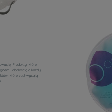
owację. Produkty, które
ignem i dbałością o każdy
uktów, które zachwycają
.