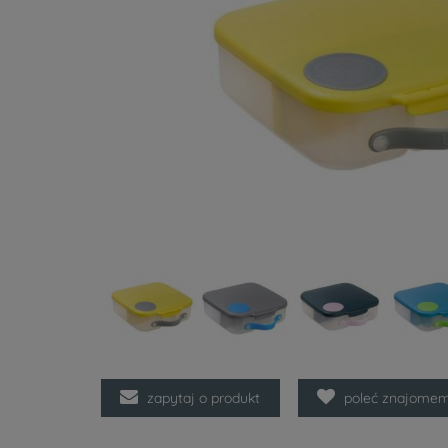
zapytaj o produkt
poleć znajome