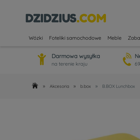
Wózki
Foteliki samochodowe
Meble
Zaba
Darmowa wysyłka
N
na terenie kraju
69
»
»
»
Akcesoria
b.box
B.BOX Lunchbox