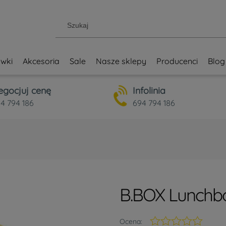
wki
Akcesoria
Sale
Nasze sklepy
Producenci
Blog
egocjuj cenę
Infolinia
4 794 186
694 794 186
B.BOX Lunchb
Ocena: