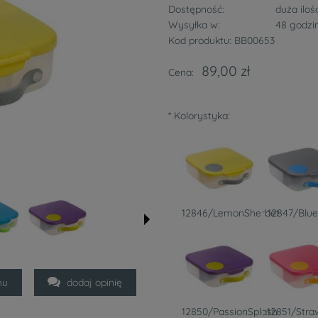
Dostępność:
duża iloś
Wysyłka w:
48 godzi
Kod produktu:
BB00653
89,00 zł
Cena:
*
Kolorystyka:
12846/LemonSherbet
12847/Blue
mu
dodaj opinię
12850/PassionSplash
12851/Stra