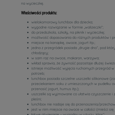
na wycieczkę.
Właściwości produktu
:
wielokomorowy lunchbox dla dziecka;
wygodne rozwiązanie w formie „walizeczki”;
do przedszkola, szkoły, na piknik i wycieczkę;
możliwość dopasowania do różnych produktów i p
miejsce na kanapkę, owoce, jogurt itp.;
jedna z przegródek posiada „drugie dno”, pod kt
chłodzący;
w sam raz na owoce, makaron, warzywa;
wkład sprawia, że żywność pozostaje dłużej świeża
istnieje możliwość wyjęcia ruchomych przegród w
potrzeb;
lunchbox posiada szczelne uszczelki silikonowe (z
przeciekaniem soku z umieszczonych w pudełku o
przenosić jogurt, humus itp.);
uszczelki są wyjmowane co ułatwia czyszczenie i 
pleśni;
lunchbox nie nadaje się do przenoszenia/przecho
jest w nim miejsce na owoce w całości (mieści się j
łatwe otwieranie – wygodny w użyciu „klips”;