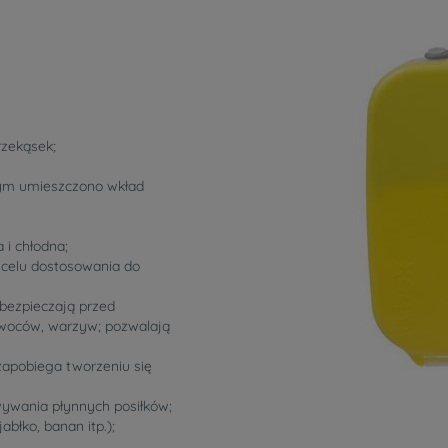
rzekąsek;
órym umieszczono wkład
 i chłodna;
 celu dostosowania do
abezpieczają przed
woców, warzyw; pozwalają
zapobiega tworzeniu się
wywania płynnych posiłków;
abłko, banan itp.);