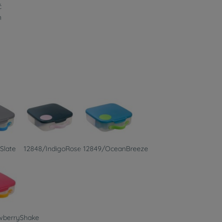
ć
n
Slate
12848/IndigoRose
12849/OceanBreeze
wberryShake