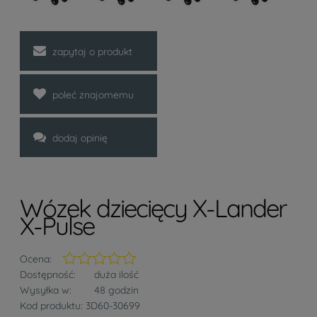
zapytaj o produkt
poleć znajomemu
dodaj opinię
Wózek dziecięcy X-Lander
X-Pulse
Ocena:
Dostępność:
duża ilość
Wysyłka w:
48 godzin
Kod produktu:
3D60-30699