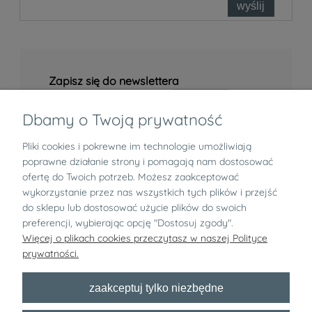
wyślij
Zapisz się do newslettera
Dbamy o Twoją prywatność
Pliki cookies i pokrewne im technologie umożliwiają
Informacje
poprawne działanie strony i pomagają nam dostosować
ofertę do Twoich potrzeb. Możesz zaakceptować
Zwroty i reklamacje
wykorzystanie przez nas wszystkich tych plików i przejść
do sklepu lub dostosować użycie plików do swoich
preferencji, wybierając opcję "Dostosuj zgody".
O nas
Więcej o plikach cookies przeczytasz w naszej Polityce
prywatności.
pokaż pełną wersję strony
zaakceptuj tylko niezbędne
Bezpłatny newsletter