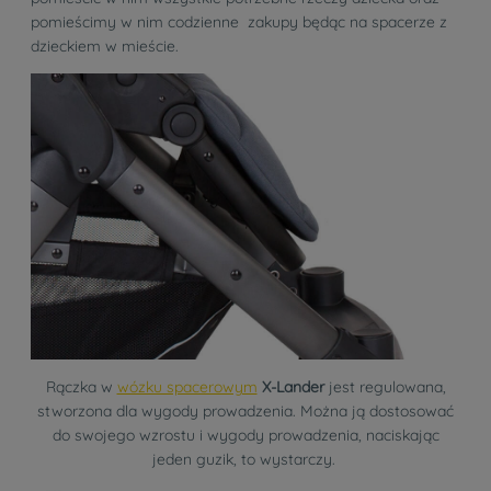
pomieścimy w nim codzienne zakupy będąc na spacerze z
dzieckiem w mieście.
Rączka w
wózku spacerowym
X-Lander
jest regulowana,
stworzona dla wygody prowadzenia. Można ją dostosować
do swojego wzrostu i wygody prowadzenia, naciskając
jeden guzik, to wystarczy.