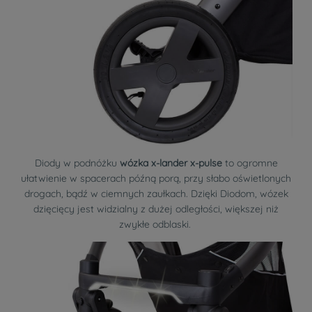
Diody w podnóżku
wózka x-lander x-pulse
to ogromne
ułatwienie w spacerach późną porą, przy słabo oświetlonych
drogach, bądź w ciemnych zaułkach. Dzięki Diodom, wózek
dzięcięcy jest widzialny z dużej odległości, większej niż
zwykłe odblaski.