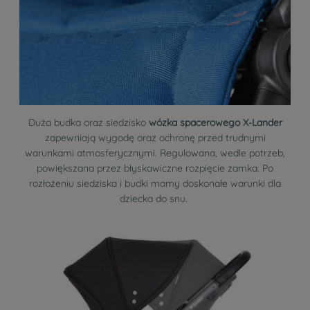
Duża budka oraz siedzisko
wózka spacerowego X-Lander
zapewniają wygodę oraz ochronę przed trudnymi
warunkami atmosferycznymi. Regulowana, wedle potrzeb,
powiększana przez błyskawiczne rozpięcie zamka. Po
rozłożeniu siedziska i budki mamy doskonałe warunki dla
dziecka do snu.