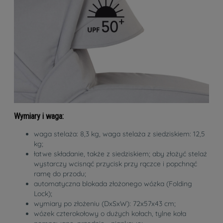
Wymiary i waga:
waga stelaża: 8,3 kg, waga stelaża z siedziskiem: 12,5
kg;
łatwe składanie, także z siedziskiem; aby złożyć stelaż
wystarczy wcisnąć przycisk przy rączce i popchnąć
ramę do przodu;
automatyczna blokada złożonego wózka (Folding
Lock);
wymiary po złożeniu (DxSxW): 72x57x43 cm;
wózek czterokołowy o dużych kołach, tylne koła