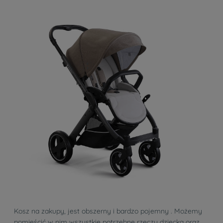
Kosz na zakupy, jest obszerny i bardzo pojemny . Możemy
pomieścić w nim wszystkie potrzebne rzeczy dziecka oraz