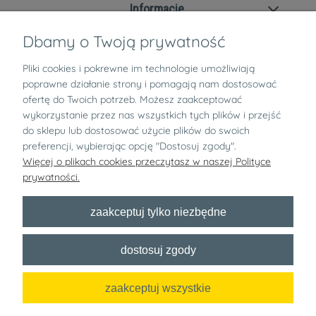
Informacje
Dbamy o Twoją prywatność
Zwroty i reklamacje
Pliki cookies i pokrewne im technologie umożliwiają
O nas
poprawne działanie strony i pomagają nam dostosować
ofertę do Twoich potrzeb. Możesz zaakceptować
wykorzystanie przez nas wszystkich tych plików i przejść
pokaż pełną wersję strony
do sklepu lub dostosować użycie plików do swoich
preferencji, wybierając opcję "Dostosuj zgody".
Bezpłatny newsletter
Więcej o plikach cookies przeczytasz w naszej Polityce
prywatności.
x
zaakceptuj tylko niezbędne
Zapisz się
dostosuj zgody
Chcę dostawać informacje handlowe o wyprzedażach, konkursach i
innych akcjach specjalnych od nazwa sklepu na podany adres e-mail!
zaakceptuj wszystkie
Sklep internetowy Shoper.pl