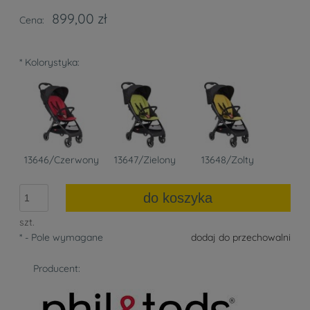
899,00 zł
Cena:
*
Kolorystyka:
13646/Czerwony
13647/Zielony
13648/Zolty
do koszyka
szt.
*
- Pole wymagane
dodaj do przechowalni
Producent: