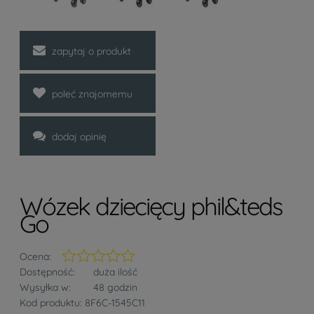
zapytaj o produkt
poleć znajomemu
dodaj opinię
Wózek dziecięcy phil&teds
Go
Ocena:
Dostępność:
duża ilość
Wysyłka w:
48 godzin
Kod produktu:
8F6C-1545C11