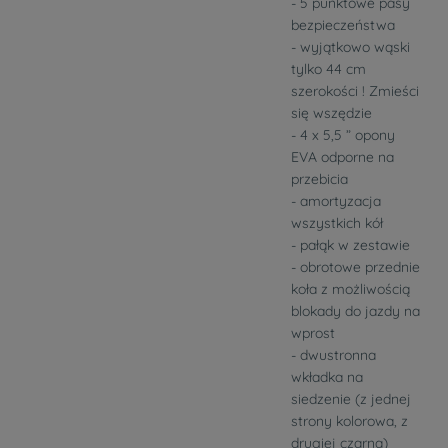
- 5 punktowe pasy
bezpieczeństwa
- wyjątkowo wąski
tylko 44 cm
szerokości ! Zmieści
się wszędzie
- 4 x 5,5 ” opony
EVA odporne na
przebicia
- amortyzacja
wszystkich kół
- pałąk w zestawie
- obrotowe przednie
koła z możliwością
blokady do jazdy na
wprost
- dwustronna
wkładka na
siedzenie (z jednej
strony kolorowa, z
drugiej czarna)