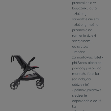
przewożenia w
bagażniku auta
- złożony
samodzielnie stoi
- złożony można
przenosić na
ramieniu dzięki
specjalnemu
uchwytowi
- można
zamontować fotelik
phil&teds alpha za
pomocą pasów do
montażu fotelika
(od nabycia
oddzielnie)
- pełnowymiarowe
siedzenie
odpowiednie do 15
kg