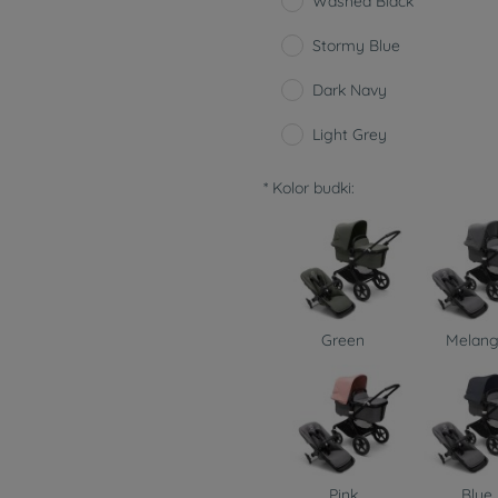
Washed Black
Stormy Blue
Dark Navy
Light Grey
*
Kolor budki:
Green
Melan
Pink
Blue