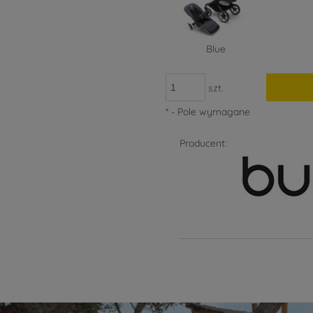
Blue
szt.
*
- Pole wymagane
Producent: