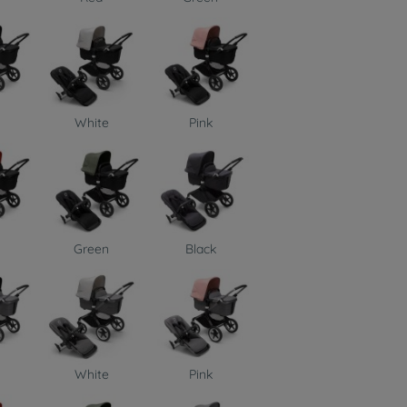
White
Pink
Green
Black
White
Pink