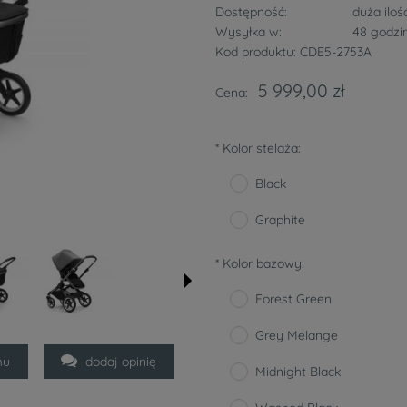
Dostępność:
duża iloś
Wysyłka w:
48 godzi
Kod produktu:
CDE5-2753A
5 999,00 zł
Cena:
*
Kolor stelaża:
Black
Graphite
*
Kolor bazowy:
Forest Green
Grey Melange
mu
dodaj opinię
Midnight Black