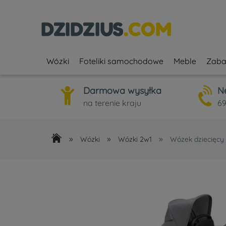
Wózki
Foteliki samochodowe
Meble
Zaba
Darmowa wysyłka
N
na terenie kraju
69
»
»
»
Wózki
Wózki 2w1
Wózek dziecięcy