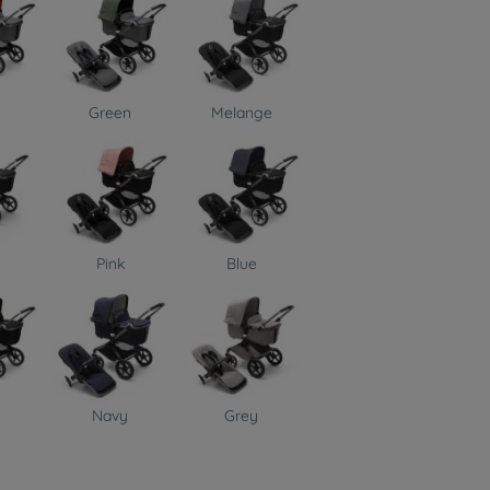
Green
Melange
Pink
Blue
n
Navy
Grey