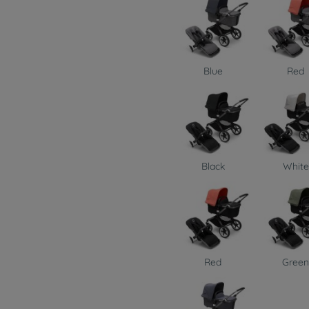
Blue
Red
Black
White
Red
Gree