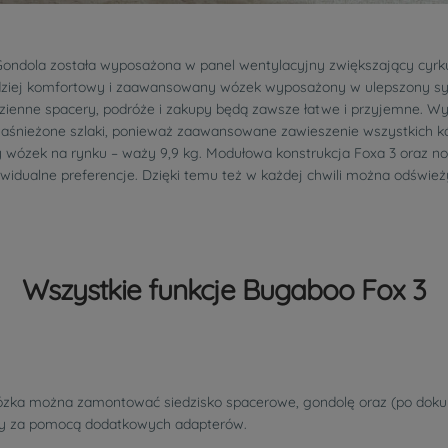
ndola została wyposażona w panel wentylacyjny zwiększający cyrkul
bardziej komfortowy i zaawansowany wózek wyposażony w ulepszony s
dzienne spacery, podróże i zakupy będą zawsze łatwe i przyjemne. Wyst
 zaśnieżone szlaki, ponieważ zaawansowane zawieszenie wszystkich kół
owy wózek na rynku – waży 9,9 kg. Modułowa konstrukcja Foxa 3 oraz
widualne preferencje. Dzięki temu też w każdej chwili można odśwież
Wszystkie funkcje Bugaboo Fox 3
ózka można zamontować siedzisko spacerowe, gondolę oraz (po dokupi
 za pomocą dodatkowych adapterów.