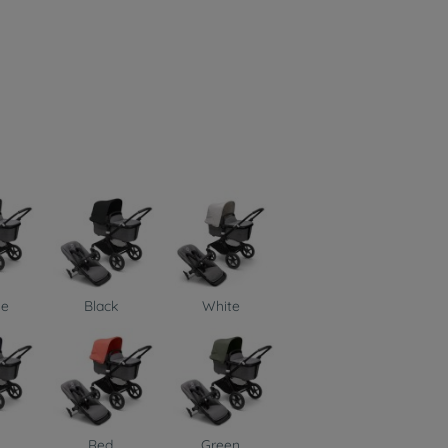
ge
Black
White
Red
Green