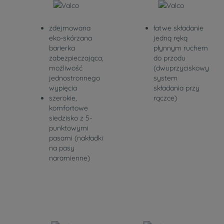
zdejmowana
łatwe składanie
eko-skórzana
jedną ręką
barierka
płynnym ruchem
zabezpieczająca,
do przodu
możliwość
(dwuprzyciskowy
jednostronnego
system
wypięcia
składania przy
szerokie,
rączce)
komfortowe
siedzisko z 5-
punktowymi
pasami (nakładki
na pasy
naramienne)