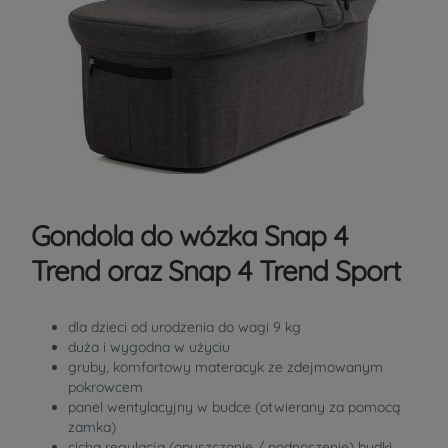
Gondola do wózka Snap 4
Trend oraz Snap 4 Trend Sport
dla dzieci od urodzenia do wagi 9 kg
duża i wygodna w użyciu
gruby, komfortowy materacyk ze zdejmowanym
pokrowcem
panel wentylacyjny w budce (otwierany za pomocą
zamka)
cicha regulacja (opuszczanie / podnoszenie) budki