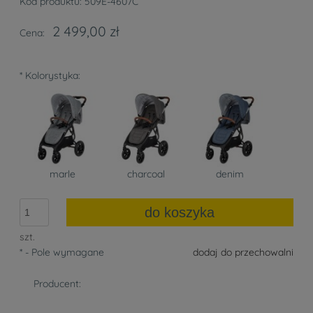
Kod produktu:
509E-4607C
2 499,00 zł
Cena:
*
Kolorystyka:
marle
charcoal
denim
do koszyka
szt.
*
- Pole wymagane
dodaj do przechowalni
Producent: