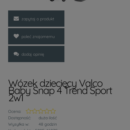
zapytaj o produkt
poleć znajomemu
dodaj opinię
Wózek dziecięcy Valco
Baby Snap 4 Trend Sport
2w1
Ocena:
Dostępność:
duża ilość
Wysyłka w:
48 godzin