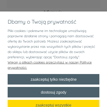
Informacje
Dbamy o Twoją prywatność
Zwroty i reklamacje
Pliki cookies i pokrewne im technologie umożliwiają
poprawne działanie strony i pomagają nam dostosować
O nas
ofertę do Twoich potrzeb. Możesz zaakceptować
wykorzystanie przez nas wszystkich tych plików i przejść
pokaż pełną wersję strony
do sklepu lub dostosować użycie plików do swoich
preferencji, wybierając opcję "Dostosuj zgody".
Bezpłatny newsletter
Więcej o plikach cookies przeczytasz w naszej Polityce
prywatności.
x
zaakceptuj tylko niezbędne
Zapisz się
dostosuj zgody
Chcę dostawać informacje handlowe o wyprzedażach, konkursach i
innych akcjach specjalnych od nazwa sklepu na podany adres e-mail!
zaakceptuj wszystkie