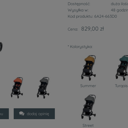
Dostępność:
duża iloś
Wysyłka w:
48 godzi
Kod produktu:
6A24-663D0
829,00 zł
Cena:
*
Kolorystyka:
Summer
Turqoi
mu
dodaj opinię
Street