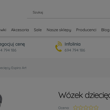
wki
Akcesoria
Sale
Nasze sklepy
Producenci
Blog
egocjuj cenę
Infolinia
4 794 186
694 794 186
ecięcy Espiro Art
Wózek dziecięc
Ocena: