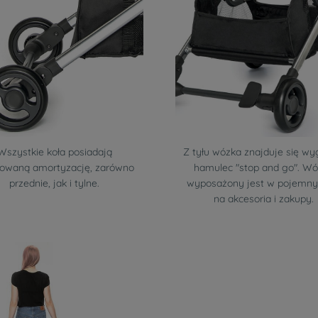
Wszystkie koła posiadają
Z tyłu wózka znajduje się w
owaną amortyzację, zarówno
hamulec "stop and go". W
przednie, jak i tylne.
wyposażony jest w pojemny
na akcesoria i zakupy.