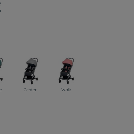
ć
n
se
Center
Walk