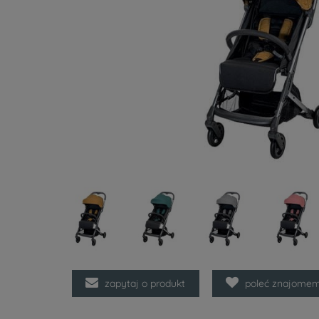
zapytaj o produkt
poleć znajome