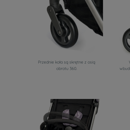
Przednie koła są skrętne z osią
obrotu 360.
wbud