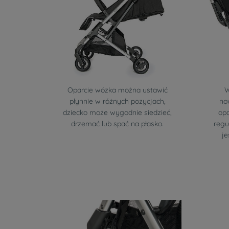
Oparcie wózka można ustawić
W
płynnie w różnych pozycjach,
no
dziecko może wygodnie siedzieć,
opa
drzemać lub spać na płasko.
regu
je