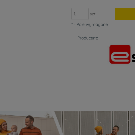
szt.
*
- Pole wymagane
Producent: