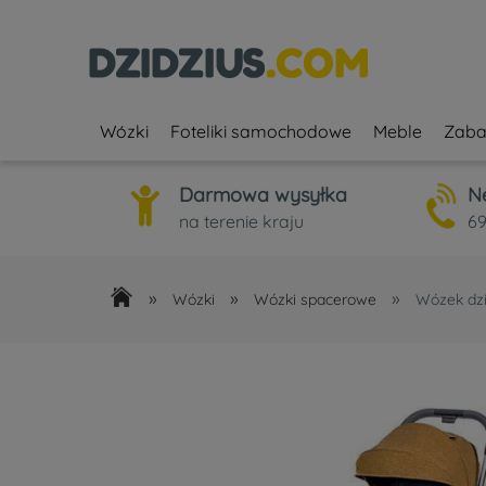
Wózki
Foteliki samochodowe
Meble
Zaba
Darmowa wysyłka
N
na terenie kraju
69
»
»
»
Wózki
Wózki spacerowe
Wózek dzi