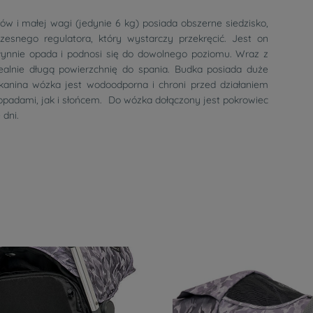
i małej wagi (jedynie 6 kg) posiada obszerne siedzisko,
snego regulatora, który wystarczy przekręcić. Jest on
ynnie opada i podnosi się do dowolnego poziomu. Wraz z
lnie długą powierzchnię do spania. Budka posiada duże
kanina wózka jest wodoodporna i chroni przed działaniem
opadami, jak i słońcem. Do wózka dołączony jest pokrowiec
 dni.