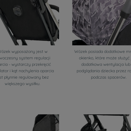
ózek wyposażony jest w
Wózek posiada dodatkowe mn
woczesny system regulacji
okienko, które może służyć 
rcia - wystarczy przekręcić
dodatkowa wentylacja lub
lator i kąt nachylenia oparcia
podglądania dziecka przez r
st płynnie regulowany bez
podczas spacerów.
większego wysiłku.