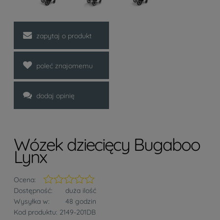
zapytaj o produkt
poleć znajomemu
dodaj opinię
Wózek dziecięcy Bugaboo
Lynx
Ocena:
Dostępność:
duża ilość
Wysyłka w:
48 godzin
Kod produktu:
2149-201DB