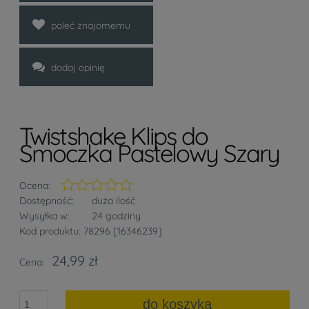
poleć znajomemu
dodaj opinię
Twistshake Klips do
Smoczka Pastelowy Szary
Ocena:
Dostępność:
duża ilość
Wysyłka w:
24 godziny
Kod produktu:
78296 [16346239]
24,99 zł
Cena:
do koszyka