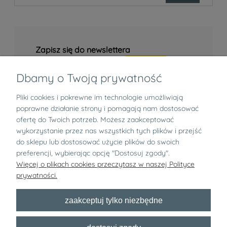
Zapisz się do newslettera
Dbamy o Twoją prywatność
Pliki cookies i pokrewne im technologie umożliwiają
Informacje
poprawne działanie strony i pomagają nam dostosować
ofertę do Twoich potrzeb. Możesz zaakceptować
Zwroty i reklamacje
wykorzystanie przez nas wszystkich tych plików i przejść
do sklepu lub dostosować użycie plików do swoich
preferencji, wybierając opcję "Dostosuj zgody".
O nas
Więcej o plikach cookies przeczytasz w naszej Polityce
prywatności.
pokaż pełną wersję strony
zaakceptuj tylko niezbędne
Bezpłatny newsletter