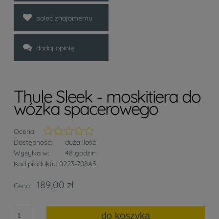
poleć znajomemu
dodaj opinię
Thule Sleek - moskitiera do
wózka spacerowego
Ocena:
Dostępność:
duża ilość
Wysyłka w:
48 godzin
Kod produktu:
0223-708A5
189,00 zł
Cena:
do koszyka