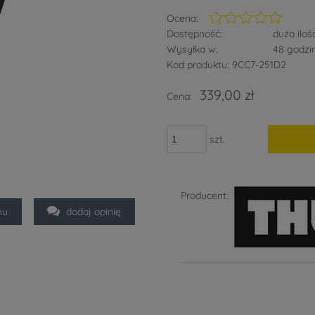
Ocena:
Dostępność:
duża iloś
Wysyłka w:
48 godzi
Kod produktu:
9CC7-251D2
339,00 zł
Cena:
szt.
Producent:
mu
dodaj opinię