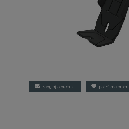
zapytaj o produkt
poleć znajome