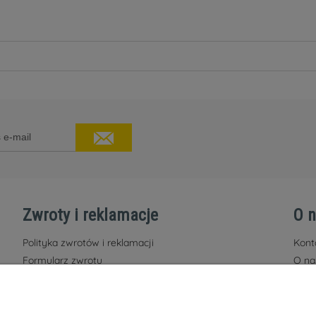
Zwroty i reklamacje
O 
Polityka zwrotów i reklamacji
Kont
Formularz zwrotu
O na
Formularz reklamacji