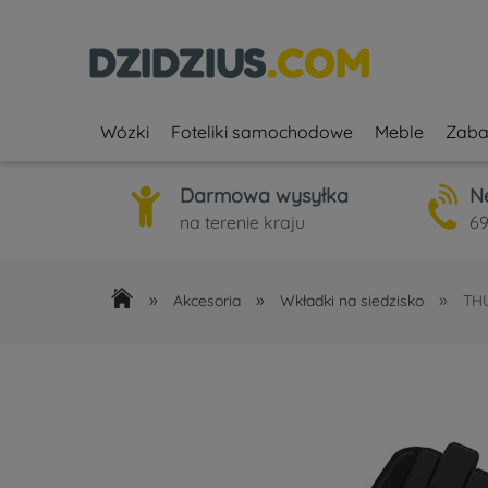
Wózki
Foteliki samochodowe
Meble
Zaba
Darmowa wysyłka
N
na terenie kraju
69
»
»
»
Akcesoria
Wkładki na siedzisko
THU