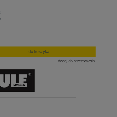
ć
n
do koszyka
dodaj do przechowalni