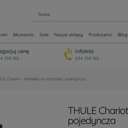
wki
Akcesoria
Sale
Nasze sklepy
Producenci
Blog
egocjuj cenę
Infolinia
4 794 186
694 794 186
LE Chariot - Wkładka na siedzisko, pojedyncza
THULE Chariot 
pojedyncza