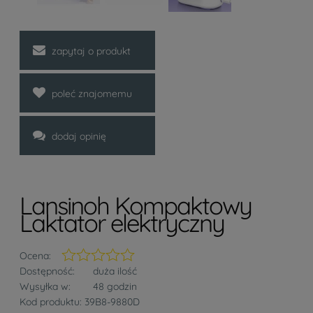
zapytaj o produkt
poleć znajomemu
dodaj opinię
Lansinoh Kompaktowy
Laktator elektryczny
Ocena:
Dostępność:
duża ilość
Wysyłka w:
48 godzin
Kod produktu:
39B8-9880D