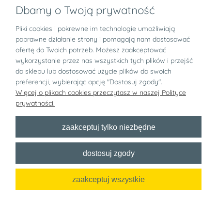
Dbamy o Twoją prywatność
Pliki cookies i pokrewne im technologie umożliwiają
Informacje
poprawne działanie strony i pomagają nam dostosować
ofertę do Twoich potrzeb. Możesz zaakceptować
Zwroty i reklamacje
wykorzystanie przez nas wszystkich tych plików i przejść
do sklepu lub dostosować użycie plików do swoich
preferencji, wybierając opcję "Dostosuj zgody".
O nas
Więcej o plikach cookies przeczytasz w naszej Polityce
prywatności.
pokaż pełną wersję strony
zaakceptuj tylko niezbędne
Bezpłatny newsletter
dostosuj zgody
x
zaakceptuj wszystkie
Zapisz się
Chcę dostawać informacje handlowe o wyprzedażach, konkursach i
innych akcjach specjalnych od nazwa sklepu na podany adres e-mail!