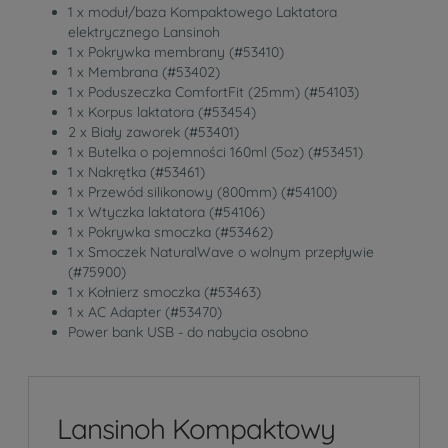
1 x moduł/baza Kompaktowego Laktatora
elektrycznego Lansinoh
1 x Pokrywka membrany (#53410)
1 x Membrana (#53402)
1 x Poduszeczka ComfortFit (25mm) (#54103)
1 x Korpus laktatora (#53454)
2 x Biały zaworek (#53401)
1 x Butelka o pojemności 160ml (5oz) (#53451)
1 x Nakrętka (#53461)
1 x Przewód silikonowy (800mm) (#54100)
1 x Wtyczka laktatora (#54106)
1 x Pokrywka smoczka (#53462)
1 x Smoczek NaturalWave o wolnym przepływie
(#75900)
1 x Kołnierz smoczka (#53463)
1 x AC Adapter (#53470)
Power bank USB - do nabycia osobno
Lansinoh Kompaktowy