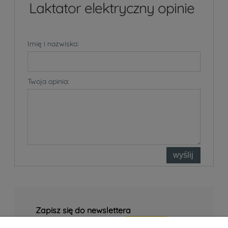
Laktator elektryczny opinie
Imię i nazwisko:
Twoja opinia:
wyślij
Zapisz się do newslettera