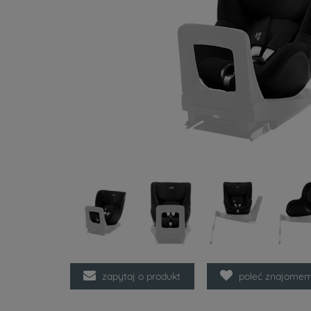
zapytaj o produkt
poleć znajome