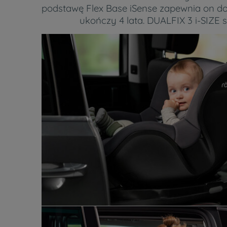
podstawę Flex Base iSense zapewnia on d
ukończy 4 lata. DUALFIX 3 i-SIZE