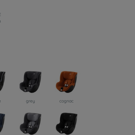
ć
n
e
grey
cognac