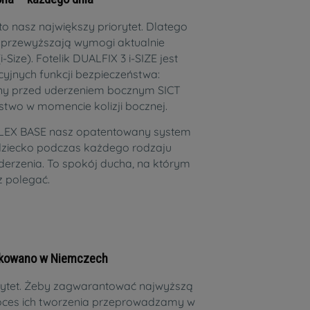
o nasz największy priorytet. Dlatego
 przewyższają wymogi aktualnie
Size). Fotelik DUALFIX 3 i-SIZE jest
yjnych funkcji bezpieczeństwa:
ny przed uderzeniem bocznym SICT
two w momencie kolizji bocznej.
FLEX BASE nasz opatentowany system
e dziecko podczas każdego rodzaju
erzenia. To spokój ducha, na którym
 polegać.
ukowano w Niemczech
orytet. Żeby zagwarantować najwyższą
roces ich tworzenia przeprowadzamy w