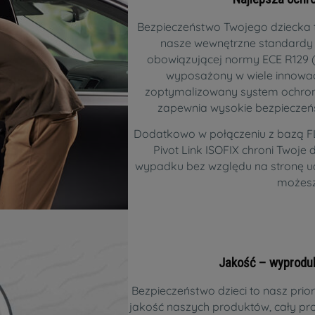
Bezpieczeństwo Twojego dziecka t
nasze wewnętrzne standardy
obowiązującej normy ECE R129 (i-
wyposażony w wiele innowac
zoptymalizowany system ochro
zapewnia wysokie bezpieczeńs
Dodatkowo w połączeniu z bazą 
Pivot Link ISOFIX chroni Twoj
wypadku bez względu na stronę ud
możesz
Jakość – wyprod
Bezpieczeństwo dzieci to nasz pri
jakość naszych produktów, cały p