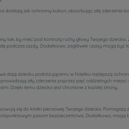
ika działają jak ochronny kokon, absorbując siłę zderzenia 
owany tak, by mieć pod kontrolą ruchy głowy Twojego dziec
dę podczas jazdy. Dodatkowo, zagłówek i pasy mogą być ła
dają dziecku podróżującemu w foteliku najlepszą ochronę.
ozprowadzają siły zderzenia poprzez pięć oddzielnych miejs
i. Dzięki temu dziecko jest chronione z każdej strony.
owują się do klatki piersiowej Twojego dziecka. Pomagają
pięciopunktowym pasom bezpieczeństwa. Dodatkowo, mogą by