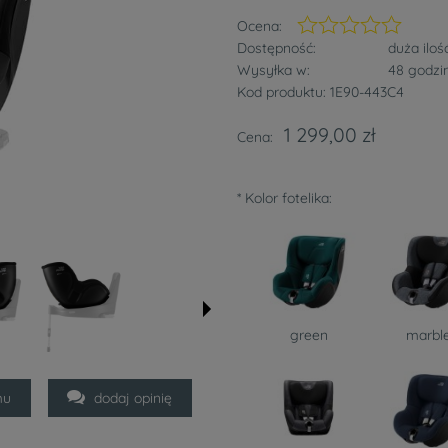
Ocena:
Dostępność:
duża iloś
Wysyłka w:
48 godzi
Kod produktu:
1E90-443C4
1 299,00 zł
Cena:
*
Kolor fotelika:
green
marbl
mu
dodaj opinię