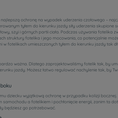
 najlepszą ochronę na wypadek uderzenia czołowego – najczę
kierowanym tyłem do kierunku jazdy siły uderzenia skupione s
wy, szyi i górnych partii ciała. Podczas używania fotelika
struktury fotelika i jego mocowania, co potencjalnie może sp
w fotelikach umieszczonych tyłem do kierunku jazdy tak dłu
rdzo ważna. Dlatego zaprojektowaliśmy fotelik tak, by umo
kierunku jazdy. Możesz łatwo regulować nachylenie tak, by 
 boku
u dziecku wyjątkową ochronę w przypadku kolizji bocznej. T
samochodu a fotelikiem i pochłonięcie energii, zanim ta dot
edy będziesz go potrzebować.
e