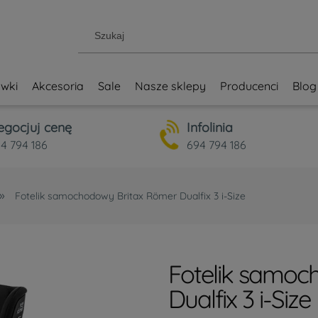
wki
Akcesoria
Sale
Nasze sklepy
Producenci
Blog
egocjuj cenę
Infolinia
4 794 186
694 794 186
»
Fotelik samochodowy Britax Römer Dualfix 3 i-Size
Fotelik samoc
Dualfix 3 i-Size