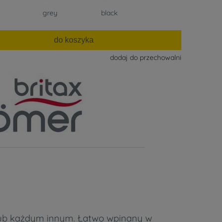
grey
black
do koszyka
dodaj do przechowalni
 lub każdym innym. Łatwo wpinany w