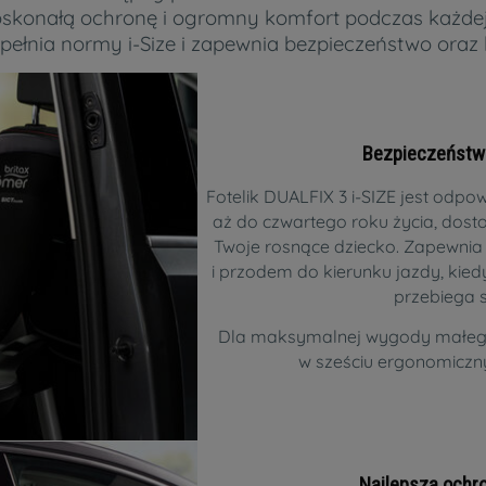
oskonałą ochronę i ogromny komfort podczas każdej
 spełnia normy i-Size i zapewnia bezpieczeństwo ora
Bezpieczeństwo
Fotelik DUALFIX 3 i-SIZE jest odpow
aż do czwartego roku życia, dosto
Twoje rosnące dziecko. Zapewnia
i przodem do kierunku jazdy, kied
przebiega s
Dla maksymalnej wygody małego
w sześciu ergonomiczn
Najlepsza ochr