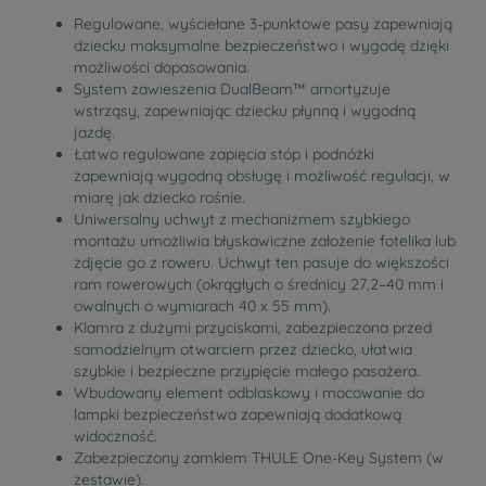
Regulowane, wyściełane 3-punktowe pasy zapewniają
dziecku maksymalne bezpieczeństwo i wygodę dzięki
możliwości dopasowania.
System zawieszenia DualBeam™ amortyzuje
wstrząsy, zapewniając dziecku płynną i wygodną
jazdę.
Łatwo regulowane zapięcia stóp i podnóżki
zapewniają wygodną obsługę i możliwość regulacji, w
miarę jak dziecko rośnie.
Uniwersalny uchwyt z mechanizmem szybkiego
montażu umożliwia błyskawiczne założenie fotelika lub
zdjęcie go z roweru. Uchwyt ten pasuje do większości
ram rowerowych (okrągłych o średnicy 27,2–40 mm i
owalnych o wymiarach 40 x 55 mm).
Klamra z dużymi przyciskami, zabezpieczona przed
samodzielnym otwarciem przez dziecko, ułatwia
szybkie i bezpieczne przypięcie małego pasażera.
Wbudowany element odblaskowy i mocowanie do
lampki bezpieczeństwa zapewniają dodatkową
widoczność.
Zabezpieczony zamkiem THULE One-Key System (w
zestawie).