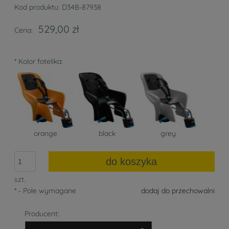
Kod produktu:
D34B-87938
529,00 zł
Cena:
*
Kolor fotelika:
orange
black
grey
do koszyka
szt.
*
- Pole wymagane
dodaj do przechowalni
Producent: