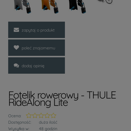
zapytaj o produkt
poleć znajomemu
dodaj opinię
Fotelik rowerowy - THULE
RideAlong Lite
Ocena:
Dostępność:
duża ilość
Wysyłka w:
48 godzin