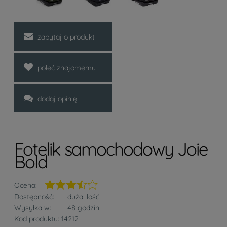
zapytaj o produkt
poleć znajomemu
dodaj opinię
Fotelik samochodowy Joie
Bold
Ocena:
Dostępność:
duża ilość
Wysyłka w:
48 godzin
Kod produktu:
14212