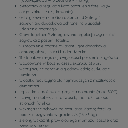
(obowiązkowo w przedziale 9 – 15 kg)
3-stopniowa regulacja kąta pochylenia fotelika (w
całym zakresie użytkowania)
osłony zewnętrzne Guard Surround Safety™
zapewniają dodatkową ochronę na wypadek
uderzenia bocznego
Grow Together™ zintegrowana regulacja wysokości
zagłówka z pasami fotelika
wzmocnienie boczne gwarantujące dodatkową
ochronę głowy, ciała i bioder dziecka
11-stopniowa regulacja wysokości położenia zagłówka
wbudowane w boczną część skorupy otwory
wentylacyjne zapewniają odpowiednią cyrkulację
powietrza
wkładka redukcyjna dla najmłodszych z możliwością
demontażu
tapicerka z możliwością zdjęcia do prania (max. 30°C)
uchwyt na kubek z możliwością montażu po obu
stronach fotelika
wewnętrzne schowki na pasy oraz klamrę fotelika
podczas używania w grupie 2/3 (15-36 kg)
zielony wskaźnik prawidłowego montażu Isosafe oraz
pasa Top Tether