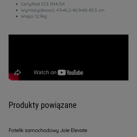
Certyfikat ECE R44/04
Wymiary(dxsxw): 47×46,2-46,9×66-85,5 cm
Waga: 12,9kg
Produkty powiązane
Fotelik samochodowy Joie Elevate