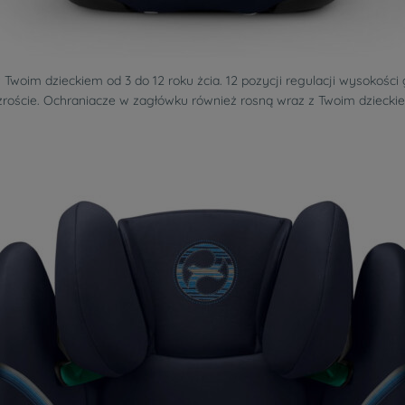
 z Twoim dzieckiem od 3 do 12 roku żcia. 12 pozycji regulacji wysoko
roście. Ochraniacze w zagłówku również rosną wraz z Twoim dziecki