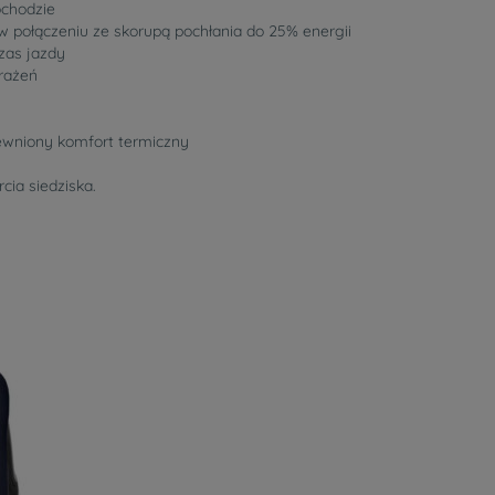
ochodzie
 w połączeniu ze skorupą pochłania do 25% energii
zas jazdy
brażeń
pewniony komfort termiczny
cia siedziska.