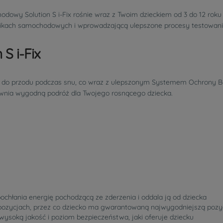
odowy Solution S i-Fix rośnie wraz z Twoim dzieckiem od 3 do 12 roku
kach samochodowych i wprowadzającą ulepszone procesy testowania 
S i-Fix
 do przodu podczas snu, co wraz z ulepszonym Systemem Ochrony Bo
pewnia wygodną podróż dla Twojego rosnącego dziecka.
pochłania energię pochodzącą ze zderzenia i oddala ją od dziecka
u pozycjach, przez co dziecko ma gwarantowaną najwygodniejszą pozy
o wysoką jakość i poziom bezpieczeństwa, jaki oferuje dziecku