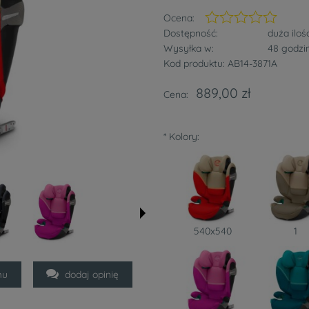
Ocena:
Dostępność:
duża iloś
Wysyłka w:
48 godzi
Kod produktu:
AB14-3871A
889,00 zł
Cena:
*
Kolory:
540x540
1
mu
dodaj opinię