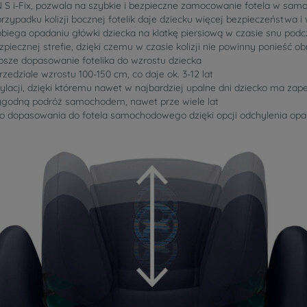
 S i-Fix, pozwala na szybkie i bezpieczne zamocowanie fotela w sam
rzypadku kolizji bocznej fotelik daje dziecku więcej bezpieczeństwa i
biega opadaniu główki dziecka na klatkę piersiową w czasie snu podc
piecznej strefie, dzięki czemu w czasie kolizji nie powinny ponieść o
epsze dopasowanie fotelika do wzrostu dziecka
edziale wzrostu 100-150 cm, co daje ok. 3-12 lat
ylacji, dzięki któremu nawet w najbardziej upalne dni dziecko ma za
ygodną podróż samochodem, nawet prze wiele lat
 dopasowania do fotela samochodowego dzięki opcji odchylenia opar