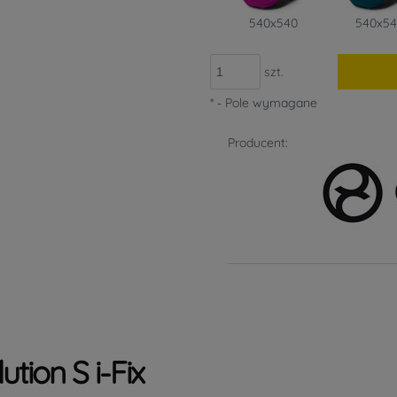
540x540
540x5
szt.
*
- Pole wymagane
Producent:
tion S i-Fix