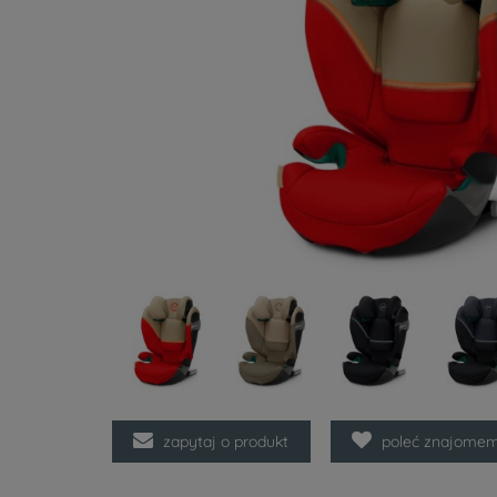
zapytaj o produkt
poleć znajome