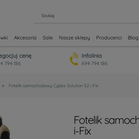
wki
Akcesoria
Sale
Nasze sklepy
Producenci
Blog
egocjuj cenę
Infolinia
4 794 186
694 794 186
»
Fotelik samochodowy Cybex Solution S2 i-Fix
Fotelik samoc
i-Fix