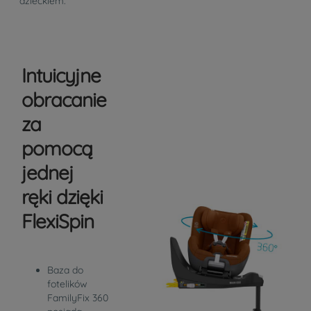
dzieckiem.
Intuicyjne
obracanie
za
pomocą
jednej
ręki dzięki
FlexiSpin
Baza do
fotelików
FamilyFix 360