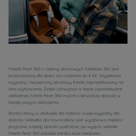
Fotelik Pearl 360 z rodziny obrotowych fotelików 360 jest
przeznaczony dla dzieci od urodzenia do 4 lat. Wyjątkowo
wygodny i bezpieczny obrotowy fotelik zaprojektowany na
lata użytkowania. Dzięki uchwytowi w bazie (sprzedawane
oddzielnie) fotelik Pearl 360 można z łatwością obracać w
każdej pozycji odchylenia.
Bardzo łatwy w obsłudze dla rodzica i superwygodny dla
dziecka. Wkładka dla noworodków jest wyjątkowo miękka i
przytulna, a kiedy dziecko podrośnie, po wyjęciu wkładki
fotelik Pearl 360 posiada bardzo duże siedzisko