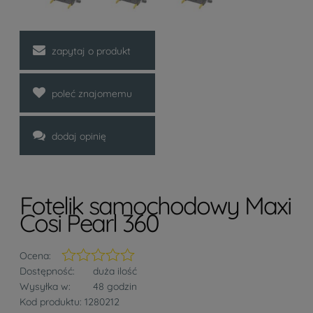
zapytaj o produkt
poleć znajomemu
dodaj opinię
Fotelik samochodowy Maxi
Cosi Pearl 360
Ocena:
Dostępność:
duża ilość
Wysyłka w:
48 godzin
Kod produktu:
1280212