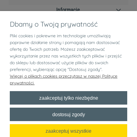
Informacje
Dbamy o Twoją prywatność
Zwroty i reklamacje
Pliki cookies i pokrewne im technologie umożliwiają
O nas
poprawne działanie strony i pomagają nam dostosować
ofertę do Twoich potrzeb. Możesz zaakceptować
wykorzystanie przez nas wszystkich tych plików i przejść
pokaż pełną wersję strony
do sklepu lub dostosować użycie plików do swoich
preferencji, wybierając opcję "Dostosuj zgody".
Bezpłatny newsletter
Więcej o plikach cookies przeczytasz w naszej Polityce
prywatności.
x
zaakceptuj tylko niezbędne
Zapisz się
dostosuj zgody
Chcę dostawać informacje handlowe o wyprzedażach, konkursach i
innych akcjach specjalnych od nazwa sklepu na podany adres e-mail!
zaakceptuj wszystkie
Sklep internetowy Shoper.pl