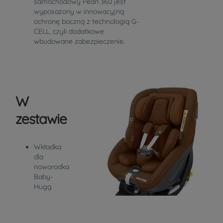
samochodowy Pearl 360 jest
wyposażony w innowacyjną
ochronę boczną z technologią G-
CELL, czyli dodatkowe
wbudowane zabezpieczenie.
W
zestawie
Wkładka
dla
noworodka
Baby-
Hugg