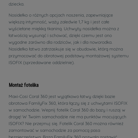
dziecka.
Nosidełko o różnych opcjach noszenia, zapewniające
większą intymność, waży zaledwie 1,7 kg i jest całe
wyściełane miękką tkaniną. Uchwyty nosidełka można z
łatwością wysunąć i schować, dzięki czemu jest ono
wygodne zarówno dla rodziców, jak i dla noworodka.
Nosidełko łatwo zatrzaskuje się w obudowie, którą można
przymocować do obrotowej podstawy montażowej systemu
ISOFIX (sprzedawane oddzielnie).
Montaż fotelika
Maxi-Cosi Coral 360 jest wyjątkowo łatwy dzięki bazie
obrotowa FamilyFix 360, która łączy się z uchwytami ISOFIX
w samochodzie. Wepnij fotelik Coral 360 do bazy i ruszaj w
drogę! W Twoim samochodzie nie ma punktów mocujących
ISOFIX? Nie przejmuj się. Fotelik Coral 360 można również
zamontować w samochodzie za pomocą pasa
bezpieczeństwa. Baza FamilyFix 360 pozwala zostawić