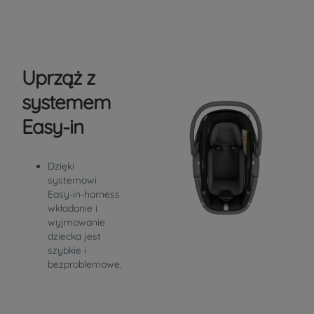
Uprząż z
systemem
Easy-in
Dzięki
systemowi
Easy-in-harness
wkładanie i
wyjmowanie
dziecka jest
szybkie i
bezproblemowe.