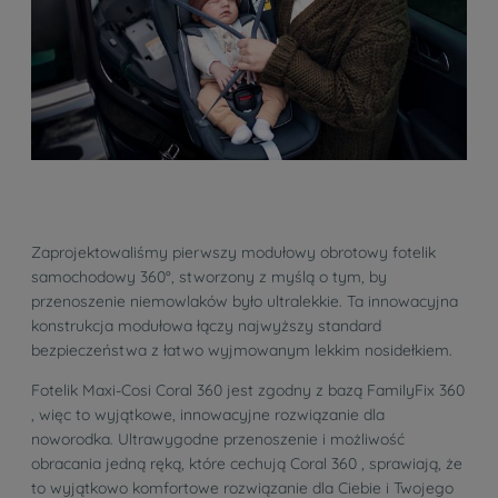
Zaprojektowaliśmy pierwszy modułowy obrotowy fotelik
samochodowy 360°, stworzony z myślą o tym, by
przenoszenie niemowlaków było ultralekkie. Ta innowacyjna
konstrukcja modułowa łączy najwyższy standard
bezpieczeństwa z łatwo wyjmowanym lekkim nosidełkiem.
Fotelik Maxi-Cosi Coral 360 jest zgodny z bazą FamilyFix 360
, więc to wyjątkowe, innowacyjne rozwiązanie dla
noworodka. Ultrawygodne przenoszenie i możliwość
obracania jedną ręką, które cechują Coral 360 , sprawiają, że
to wyjątkowo komfortowe rozwiązanie dla Ciebie i Twojego