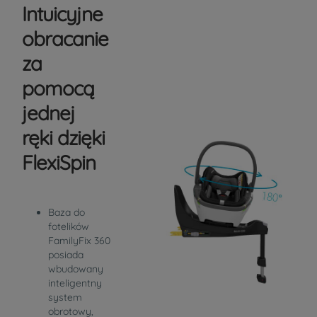
Intuicyjne
obracanie
za
pomocą
jednej
ręki dzięki
FlexiSpin
Baza do
fotelików
FamilyFix 360
posiada
wbudowany
inteligentny
system
obrotowy,