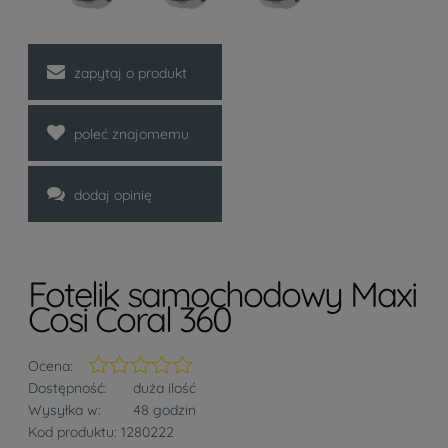
zapytaj o produkt
poleć znajomemu
dodaj opinię
Fotelik samochodowy Maxi
Cosi Coral 360
Ocena:
Dostępność:
duża ilość
Wysyłka w:
48 godzin
Kod produktu:
1280222