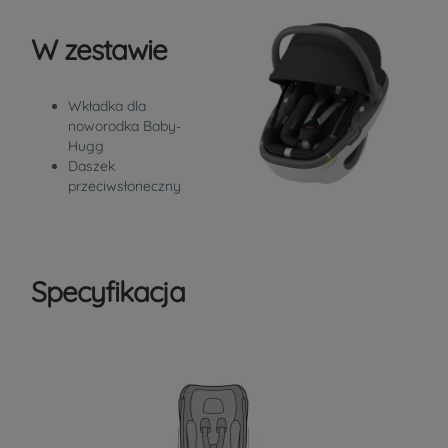
W zestawie
Wkładka dla
noworodka Baby-
Hugg
Daszek
przeciwsłoneczny
Specyfikacja