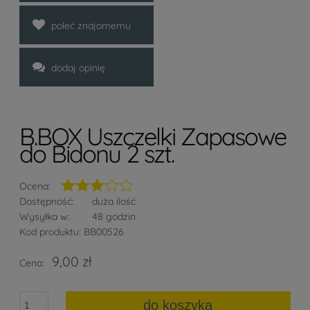
poleć znajomemu
dodaj opinię
B.BOX Uszczelki Zapasowe
do Bidonu 2 szt.
Ocena:
Dostępność:
duża ilość
Wysyłka w:
48 godzin
Kod produktu:
BB00526
9,00 zł
Cena:
do koszyka