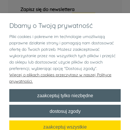
Zapisz się do newslettera
Dbamy o Twoją prywatność
Pliki cookies i pokrewne im technologie umożliwiają
Informacje
poprawne działanie strony i pomagają nam dostosować
ofertę do Twoich potrzeb. Możesz zaakceptować
Zwroty i reklamacje
wykorzystanie przez nas wszystkich tych plików i przejść
do sklepu lub dostosować użycie plików do swoich
preferencji, wybierając opcję "Dostosuj zgody".
O nas
Więcej o plikach cookies przeczytasz w naszej Polityce
prywatności.
pokaż pełną wersję strony
zaakceptuj tylko niezbędne
Bezpłatny newsletter
dostosuj zgody
x
zaakceptuj wszystkie