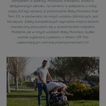
kompanem w podróży. Możliwość transportu wózka w
dedykowanym plecaku, na ramieniu w połączeniu z niską
wagą (9,8 kg) sprawia, iż przenoszenie Baby Monsters Kuki
Twin 2.0, w porównaniu do innych wózków bliźniaczych, jest
łatwiejsze. Zalety kompaktowych wymiarów można docenić
również przy poruszaniu się w przestrzeniach miejskich.
Podobnie jak w innych wózkach Baby Monsters, budka
została wykonana z poliestru z filtrem UPF 50+
zapewniającym ochronę przed promieniami UV.