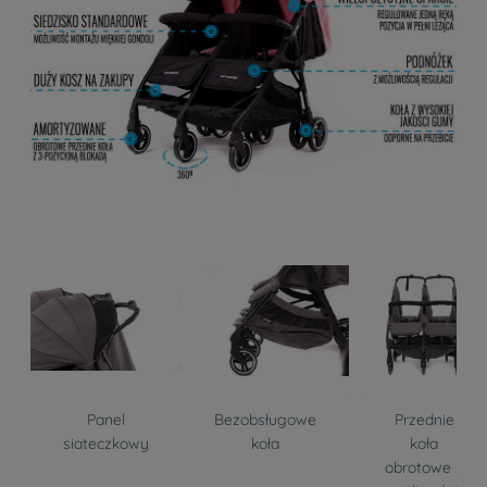
Panel
Bezobsługowe
Przednie
siateczkowy
koła
koła
obrotowe z