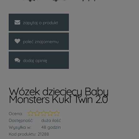
zapytaj o produkt
poleć znajomemu
dodaj opinię
Wózek dziecięcy Baby
Monsters Kuki Twin 2.0
Ocena:
Dostępność:
duża ilość
Wysyłka w:
48 godzin
Kod produktu:
21288