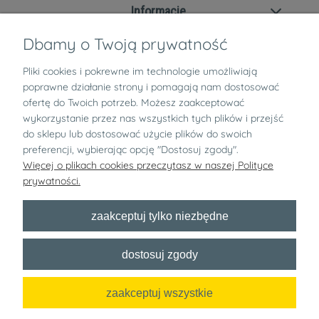
Informacje
Dbamy o Twoją prywatność
Zwroty i reklamacje
Pliki cookies i pokrewne im technologie umożliwiają
O nas
poprawne działanie strony i pomagają nam dostosować
ofertę do Twoich potrzeb. Możesz zaakceptować
wykorzystanie przez nas wszystkich tych plików i przejść
pokaż pełną wersję strony
do sklepu lub dostosować użycie plików do swoich
preferencji, wybierając opcję "Dostosuj zgody".
Bezpłatny newsletter
Więcej o plikach cookies przeczytasz w naszej Polityce
prywatności.
x
zaakceptuj tylko niezbędne
Zapisz się
dostosuj zgody
Chcę dostawać informacje handlowe o wyprzedażach, konkursach i
innych akcjach specjalnych od nazwa sklepu na podany adres e-mail!
zaakceptuj wszystkie
Sklep internetowy Shoper.pl