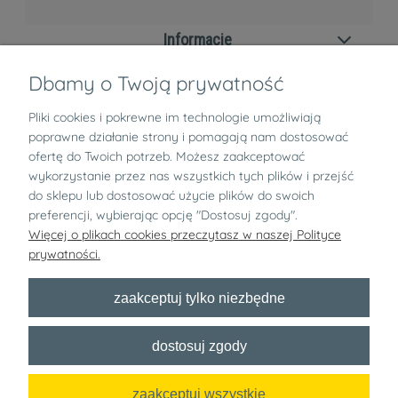
Informacje
Dbamy o Twoją prywatność
Zwroty i reklamacje
Pliki cookies i pokrewne im technologie umożliwiają
O nas
poprawne działanie strony i pomagają nam dostosować
ofertę do Twoich potrzeb. Możesz zaakceptować
wykorzystanie przez nas wszystkich tych plików i przejść
pokaż pełną wersję strony
do sklepu lub dostosować użycie plików do swoich
preferencji, wybierając opcję "Dostosuj zgody".
Bezpłatny newsletter
Więcej o plikach cookies przeczytasz w naszej Polityce
prywatności.
x
zaakceptuj tylko niezbędne
Zapisz się
dostosuj zgody
Chcę dostawać informacje handlowe o wyprzedażach, konkursach i
innych akcjach specjalnych od nazwa sklepu na podany adres e-mail!
zaakceptuj wszystkie
Sklep internetowy Shoper.pl