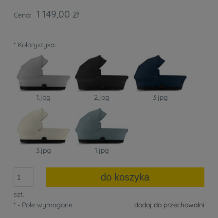
1 149,00 zł
Cena:
*
Kolorystyka:
1.jpg
2.jpg
3.jpg
3.jpg
1.jpg
do koszyka
szt.
*
- Pole wymagane
dodaj do przechowalni