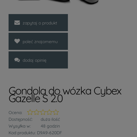
zapytaj o produkt
poleć znajomemu
dodaj opinię
Gondola do wózka Cybex
Gazelle S 2.0
Ocena:
Dostępność:
duża ilość
Wysyłka w:
48 godzin
Kod produktu:
D9A9-620DF