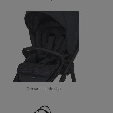
Dwustronna wkładka