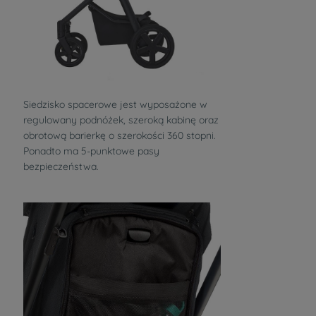
Siedzisko spacerowe jest wyposażone w
regulowany podnóżek, szeroką kabinę oraz
obrotową barierkę o szerokości 360 stopni.
Ponadto ma 5-punktowe pasy
bezpieczeństwa.