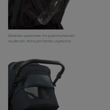
Siedzisko spacerowe ma pojemną kieszeń
na plecach, która jest bardzo użyteczna.