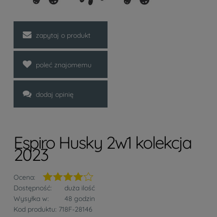
zapytaj o produkt
poleć znajomemu
dodaj opinię
Espiro Husky 2w1 kolekcja
2023
Ocena:
Dostępność:
duża ilość
Wysyłka w:
48 godzin
Kod produktu:
718F-28146