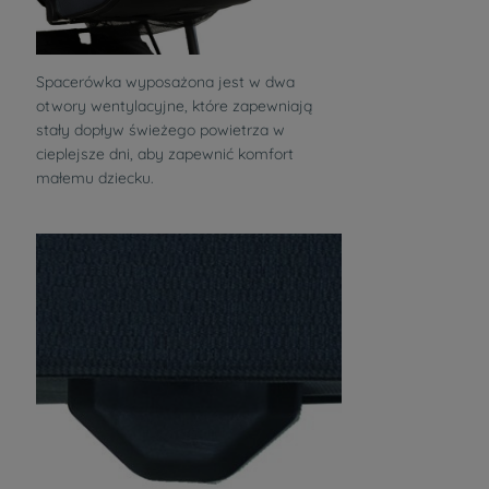
Spacerówka wyposażona jest w dwa
otwory wentylacyjne, które zapewniają
stały dopływ świeżego powietrza w
cieplejsze dni, aby zapewnić komfort
małemu dziecku.