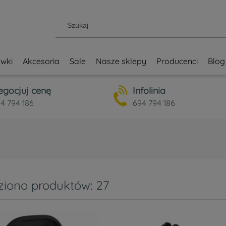
wki
Akcesoria
Sale
Nasze sklepy
Producenci
Blog
egocjuj cenę
Infolinia
4 794 186
694 794 186
ziono produktów: 27