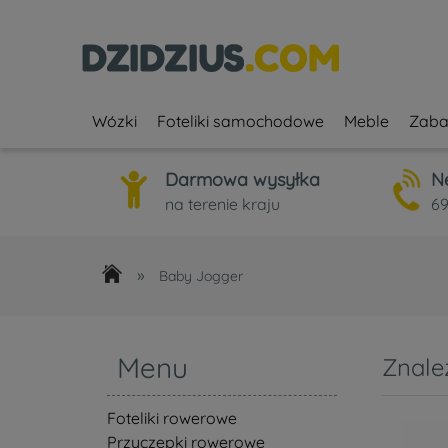
Wózki
Foteliki samochodowe
Meble
Zaba
Darmowa wysyłka
N
na terenie kraju
69
»
Baby Jogger
Menu
Znale
Foteliki rowerowe
Przyczepki rowerowe